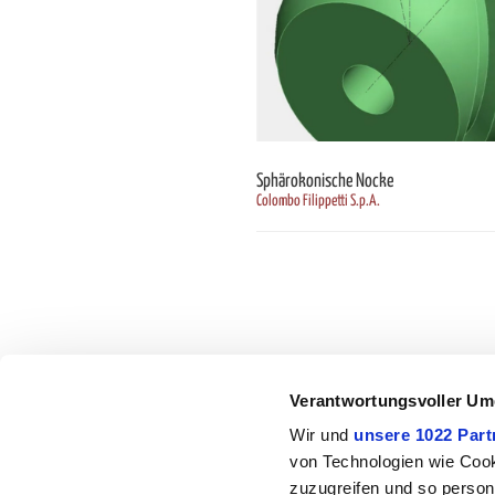
Sphärokonische Nocke
Colombo Filippetti S.p.A.
Verantwortungsvoller Um
Wir und
unsere 1022 Part
von Technologien wie Cook
zuzugreifen und so person