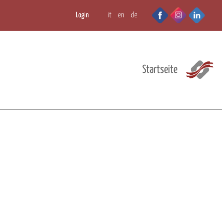
Login
it
en
de
Startseite