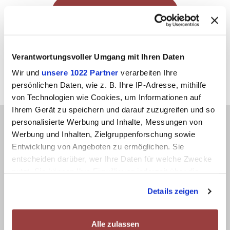
Kontaktieren Sie uns
Verantwortungsvoller Umgang mit Ihren Daten
Wir und
unsere 1022 Partner
verarbeiten Ihre
persönlichen Daten, wie z. B. Ihre IP-Adresse, mithilfe
von Technologien wie Cookies, um Informationen auf
Ihrem Gerät zu speichern und darauf zuzugreifen und so
personalisierte Werbung und Inhalte, Messungen von
Werbung und Inhalten, Zielgruppenforschung sowie
Konfiguriere unsere Produkte entsprechend
Entwicklung von Angeboten zu ermöglichen. Sie
entscheiden darüber, wer Ihre Daten für welche Zwecke
Ihrer
Bedürfnisse mit unserem
nutzt. Sie können Ihre Einwilligung jederzeit über die
Konfigurator
.
Cookie-Erklärung oder durch Klicken auf das Privacy
Details zeigen
Trigger Symbol ändern oder widerrufen
Wenn Sie es erlauben, würden wir auch gerne:
Alle zulassen