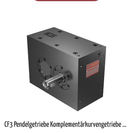
CF3 Pendelgetriebe Komplementärkurvengetriebe mit parallelen Wellen