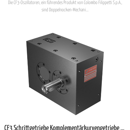
Die CF3-Oszillatoren, ein führendes Produkt von Colombo Filippetti S.p.A.,
sind Doppelnocken-Mechani...
CF3 Schrittgetriebe Komplementärkurvengetriebe mit parallelen