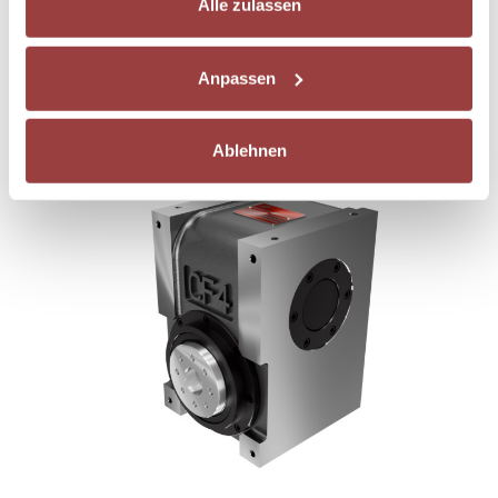
Alle zulassen
CF4 Globoidkurven - Pendelgetriebe
Informationen über Ihre geografische Lage
erfassen, welche bis auf einige Meter genau sein
Die CF4-Pendelgetriebe von Colombo Filippetti S.p.A. sind Mechanismen mit
Anpassen
können
kugelförmiger Globoidkurve...
Ihr Gerät durch aktives Scannen nach
bestimmten Merkmalen (Fingerprinting) identifizieren
Ablehnen
Erfahren Sie mehr darüber, wie Ihre persönlichen Daten
verarbeitet werden, und legen Sie Ihre Präferenzen im
Abschnitt Einzelheiten
fest.
Wir verwenden Cookies, um Inhalte und Anzeigen zu
personalisieren, Funktionen für soziale Medien anbieten
zu können und die Zugriffe auf unsere Website zu
analysieren. Außerdem geben wir Informationen zu Ihrer
Verwendung unserer Website an unsere Partner für
soziale Medien, Werbung und Analysen weiter. Unsere
Partner führen diese Informationen möglicherweise mit
weiteren Daten zusammen, die Sie ihnen bereitgestellt
haben oder die sie im Rahmen Ihrer Nutzung der Dienste