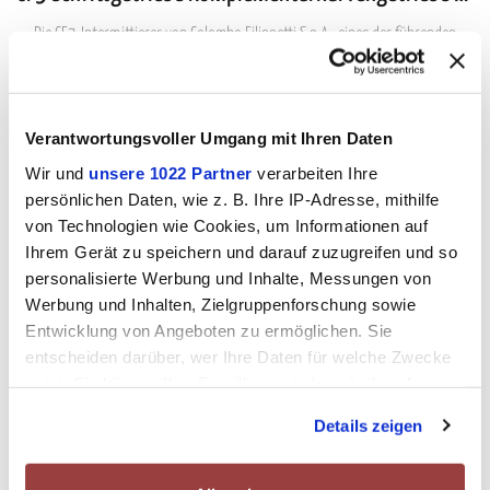
Die CF3-Intermittierer von Colombo Filippetti S.p.A., eines der führenden
Produkte des Unternehmens,...
Verantwortungsvoller Umgang mit Ihren Daten
Wir und
unsere 1022 Partner
verarbeiten Ihre
persönlichen Daten, wie z. B. Ihre IP-Adresse, mithilfe
von Technologien wie Cookies, um Informationen auf
Ihrem Gerät zu speichern und darauf zuzugreifen und so
personalisierte Werbung und Inhalte, Messungen von
Werbung und Inhalten, Zielgruppenforschung sowie
Entwicklung von Angeboten zu ermöglichen. Sie
entscheiden darüber, wer Ihre Daten für welche Zwecke
nutzt. Sie können Ihre Einwilligung jederzeit über die
Cookie-Erklärung oder durch Klicken auf das Privacy
Details zeigen
Trigger Symbol ändern oder widerrufen
Wenn Sie es erlauben, würden wir auch gerne: