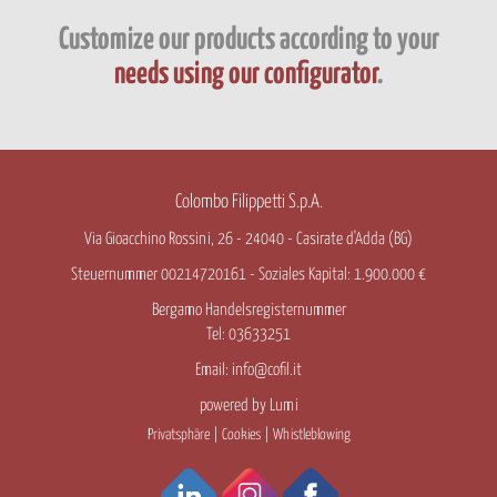
Customize our products according to your
needs using our configurator
.
Colombo Filippetti S.p.A.
Via Gioacchino Rossini, 26 - 24040 - Casirate d'Adda (BG)
Steuernummer 00214720161 - Soziales Kapital: 1.900.000 €
Bergamo Handelsregisternummer
Tel: 03633251
Email:
info@cofil.it
powered by
Lumi
Privatsphäre
|
Cookies
|
Whistleblowing