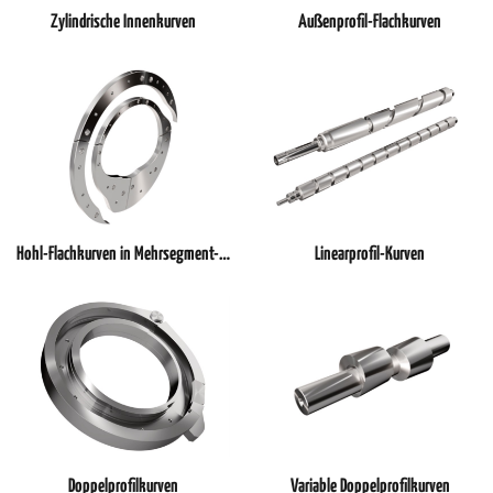
Zylindrische Innenkurven
Außenprofil-Flachkurven
Hohl-Flachkurven in Mehrsegment-Bauweise
Linearprofil-Kurven
Doppelprofilkurven
Variable Doppelprofilkurven