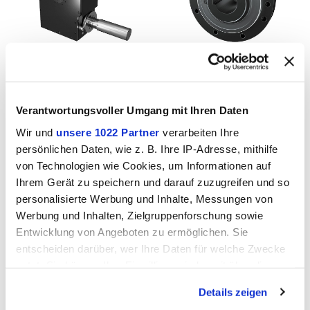
HTC Werkzeugwechsler hauptsächlich für horizontale Spindelachsen
SCS Sicherheitskupplung Rephaseneinheit
Verantwortungsvoller Umgang mit Ihren Daten
Wir und
unsere 1022 Partner
verarbeiten Ihre
persönlichen Daten, wie z. B. Ihre IP-Adresse, mithilfe
von Technologien wie Cookies, um Informationen auf
Ihrem Gerät zu speichern und darauf zuzugreifen und so
personalisierte Werbung und Inhalte, Messungen von
CFE Electronic Phase Cam
CLT System mit freien Paletten
Werbung und Inhalten, Zielgruppenforschung sowie
Entwicklung von Angeboten zu ermöglichen. Sie
entscheiden darüber, wer Ihre Daten für welche Zwecke
nutzt. Sie können Ihre Einwilligung jederzeit über die
Cookie-Erklärung oder durch Klicken auf das Privacy
Details zeigen
Trigger Symbol ändern oder widerrufen