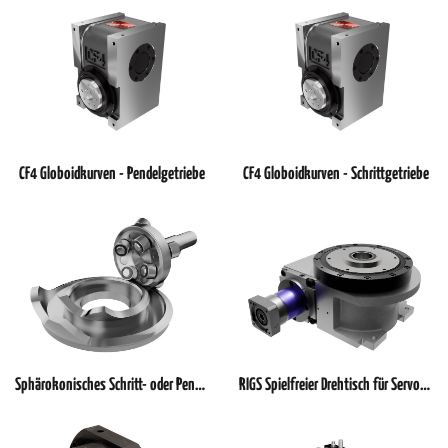
CF4 Globoidkurven - Pendelgetriebe
CF4 Globoidkurven - Schrittgetriebe
Sphärokonisches Schritt- oder Pendelgetriebe mit geneigter Wellenlage
RIGS Spielfreier Drehtisch für Servomotoren- Anwendungen auf Basis des RIG