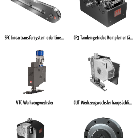
SFC Lineartransfersystem oder Lineartaktsystem
CF3 Tandemgetriebe Komplementärkurvengetriebe mit zwei Abtriebsbewegungen
VTC Werkzeugwechsler
CUT Werkzeugwechsler haupsächlich für Vertikale Spindelachsen