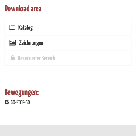
soziale Medien, Werbung und Analysen weiter. Unsere
Download area
Partner führen diese Informationen möglicherweise mit
weiteren Daten zusammen, die Sie ihnen bereitgestellt
haben oder die sie im Rahmen Ihrer Nutzung der Dienste
Katalog
gesammelt haben.
Zeichnungen
Reservierter Bereich
Bewegungen:
GO-STOP-GO