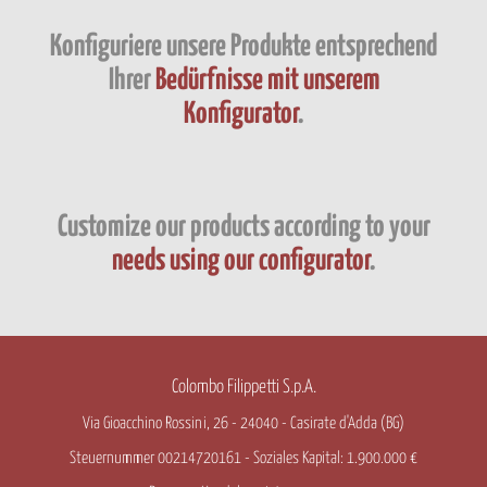
Konfiguriere unsere Produkte entsprechend
Ihrer
Bedürfnisse mit unserem
Konfigurator
.
Customize our products according to your
needs using our configurator
.
Colombo Filippetti S.p.A.
Via Gioacchino Rossini, 26 - 24040 - Casirate d'Adda (BG)
Steuernummer 00214720161 - Soziales Kapital: 1.900.000 €