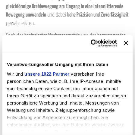
gleichförmige Drehbewegung am Eingang in eine intermittierende
Bewegung umwandeln
und dabei
hohe Präzision und Zuverlässigkeit
gewährleisten.
Dank der
konjugierten Nockengeometrie
und der
herausragenden
Fertigungsqualität
, für die Colombo Filippetti bekannt ist,
gewährleisten die CF3-Intermittierer
gleichmäßige und dauerhaft
wiederholgenaue Bewegungen
, auch unter anspruchsvollen
Verantwortungsvoller Umgang mit Ihren Daten
Betriebsbedingungen.
Wir und
unsere 1022 Partner
verarbeiten Ihre
persönlichen Daten, wie z. B. Ihre IP-Adresse, mithilfe
Die
mechanische Robustheit
und die
präzise Bearbeitung der
von Technologien wie Cookies, um Informationen auf
Nockenprofile
sorgen für
exakte Positionierung, lange Lebensdauer
Ihrem Gerät zu speichern und darauf zuzugreifen und so
und konstanten Betrieb
.
personalisierte Werbung und Inhalte, Messungen von
Die CF3-Intermittierer sind die ideale Lösung für
automatische
Werbung und Inhalten, Zielgruppenforschung sowie
Systeme und Montagelinien
, die
präzise und zuverlässige
Entwicklung von Angeboten zu ermöglichen. Sie
intermittierende Bewegungen
erfordern.
entscheiden darüber, wer Ihre Daten für welche Zwecke
nutzt. Sie können Ihre Einwilligung jederzeit über die