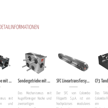
 DETAILINFORMATIONEN
Sondergetriebe mit 7 Abtriebsbewegungen zwangssynchronisiert (Prinzip Königswelle)
Sondergetriebe mit 4 Abtriebsbewegungen zwangssynchronisiert (Prinzip Königswelle)
SFC Lineartransfersystem oder Lineartaktsystem
Das Mechanismus mit
Der SFC von Colombo
Das TA
ismus mit
kugelförmiger Nocke und
Filippetti S.p.A. ist ein
Colombo Fil
enden und
zweiseitigen
hochpräzises modulares
ein sta