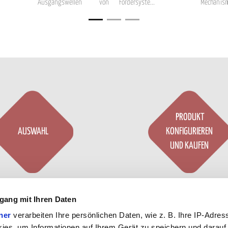
Ausgangswellen von
Fördersyste...
Mechanism
 ...
Colo...
PRODUKT
AUSWAHL
KONFIGURIEREN
UND KAUFEN
guriere unsere Produkte
Customize our prod
gang mit Ihren Daten
echend Ihrer
Bedürfnisse
according to your
needs
ner
verarbeiten Ihre persönlichen Daten, wie z. B. Ihre IP-Adress
unserem Konfigurator
.
our configurator
.
ies, um Informationen auf Ihrem Gerät zu speichern und darauf