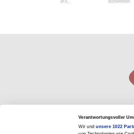
an d...
oszillierenden
Bewegungen und
Konfi
Verantwortungsvoller Um
entspr
Wir und
unsere 1022 Part
mit 
von Technologien wie Cook