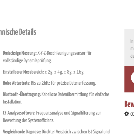
hnische Details
In
mi
Dreiachsige Messung:
X-Y-Z-Beschleunigungssensor für
da
vollständige Dynamikprüfung.
Einstellbarer Messbereich:
± 2g, ± 4g, ± 8g, ± 16g.
Hohe Abtastrate:
Bis zu 2kHz für präzise Datenerfassung.
Bluetooth-Übertragung:
Kabellose Datenübermittlung für einfache
Installation.
Bew
CF-Analysesoftware:
Frequenzanalyse und Signalfilterung zur
C
Bewertung der Systemeffizienz.
Vergleichende Diagnose:
Direkter Vergleich zwischen Ist-Signal und