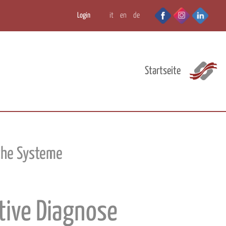
Login
it
en
de
Startseite
che Systeme
ktive Diagnose