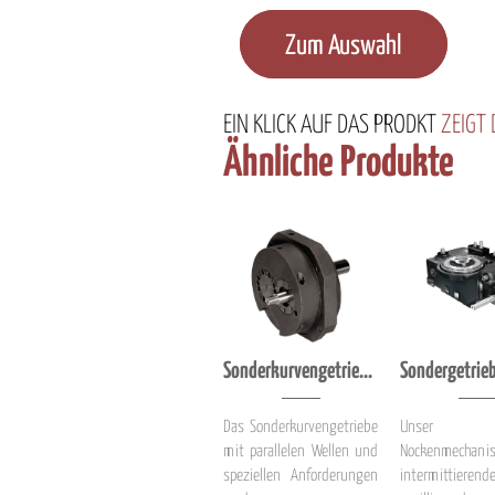
Zum Auswahl
EIN KLICK
AUF DAS PRODKT
ZEIGT
Ähnliche Produkte
Sonderkurvengetriebe mit parallelen Wellen
Das Sonderkurvengetriebe
Unser
mit parallelen Wellen und
Nockenmechan
speziellen Anforderungen
intermittier