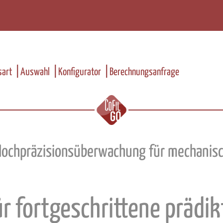
art
Auswahl
Konfigurator
Berechnungsanfrage
ochpräzisionsüberwachung für mechanis
ür fortgeschrittene prädi