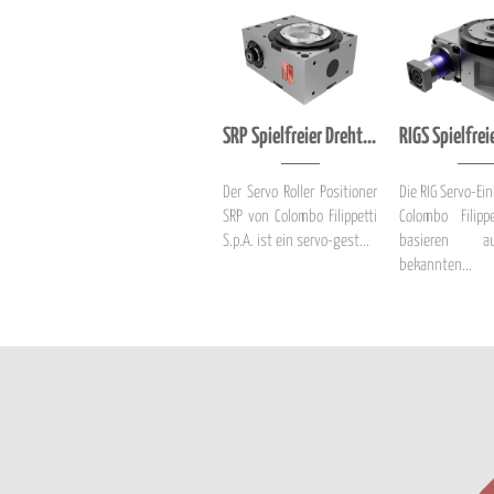
SRP Spielfreier Drehtisch für Servomotoren- Anwendungen
Der Servo Roller Positioner
Die RIG Servo-Ei
SRP von Colombo Filippetti
Colombo Filippe
S.p.A. ist ein servo-gest...
basieren 
bekannten...