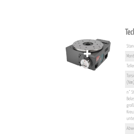
Tec
Stan
Mont
Tell
Tors
(Nm)
n° S
Bela
groß
Kreu
unte
Abwe