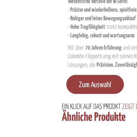
Wesentliche Vorteile der IR-Serie:
•
Präzise und wiederholbare, spielfreie
•
Ruhiger und leiser Bewegungsablauf
•
Hohe Tragfähigkeit
trotz kompakte
•
Langlebig, robust und wartungsarm
Mit über
70 Jahren Erfahrung
und ei
Colombo Filippetti eng mit seine
Lösungen, die
Präzision, Zuverlässig
Zum Auswahl
EIN KLICK
AUF DAS PRODKT
ZEIGT
Ähnliche Produkte