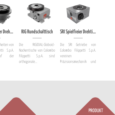
RIGS Spielfreier Drehtisch für Servomotoren- Anwendungen auf Basis des RIG
RIG Rundschalttisch
SRI Spielfreier Drehtisch für Servomotoren
nheiten von
Die RIGIDIAL-Globoid-
Die SRI Getriebe von
tti S.p.A.
Nockentische von Colombo
Colombo Filippetti S.p.A.
auf der
Filippetti S.p.A. sind
vereinen
orthogonale...
Präzisionsmechanik und
i...
PRODUKT