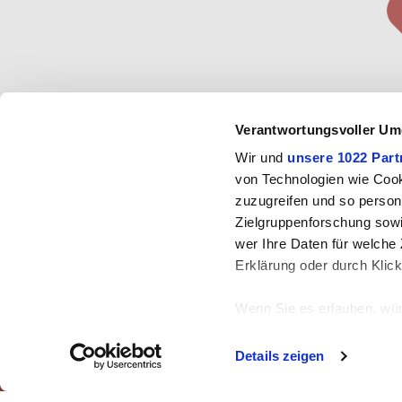
Konfi
Verantwortungsvoller Um
entspr
Wir und
unsere 1022 Part
mit 
von Technologien wie Cook
zuzugreifen und so person
Zielgruppenforschung sowi
wer Ihre Daten für welche 
Erklärung oder durch Klic
Wenn Sie es erlauben, wür
Informationen über
Colombo Filippetti S.p.A.
|
Via Gioacchino Ros
können
Details zeigen
Steuernummer 00214720161 - Soziales Kapi
Ihr Gerät durch ak
Tel: 03633251
|
Email:
info@cofil.it
Erfahren Sie mehr darüber,
powered by
Lumi