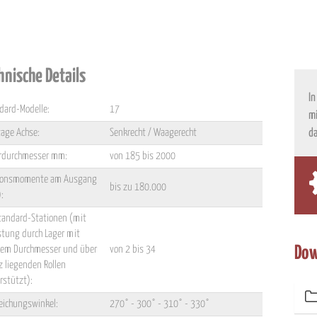
hnische Details
In
dard-Modelle:
17
mi
age Achse:
Senkrecht / Waagerecht
da
erdurchmesser mm:
von 185 bis 2000
ionsmomente am Ausgang
bis zu 180.000
:
tandard-Stationen (mit
stung durch Lager mit
em Durchmesser und über
von 2 bis 34
Dow
z liegenden Rollen
rstützt):
ichungswinkel:
270° - 300° - 310° - 330°