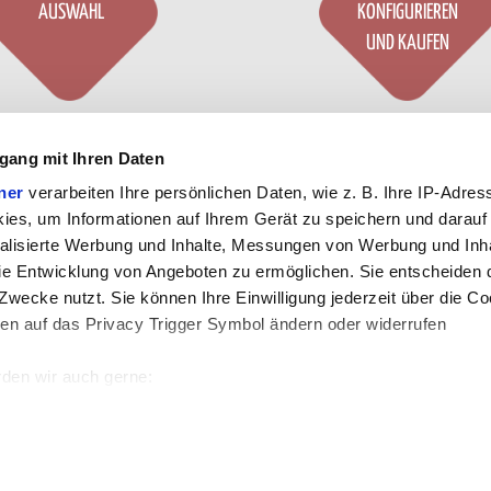
AUSWAHL
KONFIGURIEREN
UND KAUFEN
guriere unsere Produkte
Customize our prod
gang mit Ihren Daten
echend Ihrer
Bedürfnisse
according to your
needs
ner
verarbeiten Ihre persönlichen Daten, wie z. B. Ihre IP-Adress
unserem Konfigurator
.
our configurator
.
ies, um Informationen auf Ihrem Gerät zu speichern und darauf
alisierte Werbung und Inhalte, Messungen von Werbung und Inha
e Entwicklung von Angeboten zu ermöglichen. Sie entscheiden 
Zwecke nutzt. Sie können Ihre Einwilligung jederzeit über die Co
ken auf das Privacy Trigger Symbol ändern oder widerrufen
den wir auch gerne:
 Ihre geografische Lage erfassen, welche bis auf einige Meter g
sini, 26 - 24040 - Casirate d'Adda (BG)
|
tal: 1.900.000 €
|
Bergamo Handelsregisternummer
tives Scannen nach bestimmten Merkmalen (Fingerprinting) identi
 wie Ihre persönlichen Daten verarbeitet werden, und legen Sie 