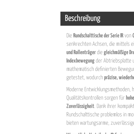
Beschreibung
Die
Rundschalttische der Serie IR
von
senkrechten Achsen, die mittels 
und Rollenträger
die
gleichmäßige Dr
Indexbewegung
der Abtriebsplatte 
mathematisch definierten Bewegu
getestet, wodurch
präzise, wiederh
Moderne Entwicklungsmethoden, ho
Qualitätskontrollen sorgen für
hohe
Zuverlässigkeit
. Dank ihrer kompakt
Rundschalttische problemlos in m
bieten wartungsarme, zuverlässige