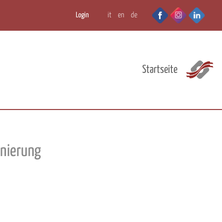
Login
it
en
de
Startseite
onierung