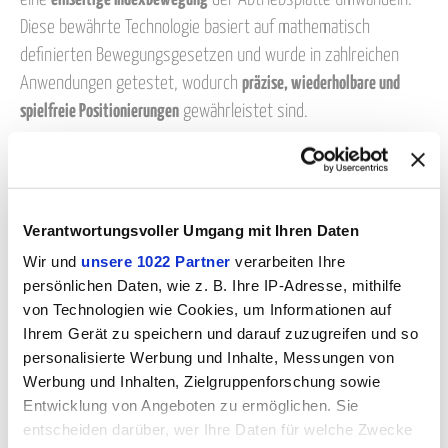
Diese bewährte Technologie basiert auf mathematisch
definierten Bewegungsgesetzen und wurde in zahlreichen
Anwendungen getestet, wodurch
präzise, wiederholbare und
spielfreie Positionierungen
gewährleistet sind.
Moderne Entwicklungsmethoden, hochwertige Fertigung und
kontinuierliche Qualitätskontrollen sorgen für
hohe Robustheit,
ruhigen Lauf und langanhaltende Zuverlässigkeit
. Dank ihrer
Verantwortungsvoller Umgang mit Ihren Daten
kompakten und steifen Bauweise lassen sich die IR-
Wir und
unsere 1022 Partner
verarbeiten Ihre
Rundschalttische problemlos in moderne mechatronische
persönlichen Daten, wie z. B. Ihre IP-Adresse, mithilfe
Systeme integrieren und bieten wartungsarme, zuverlässige
von Technologien wie Cookies, um Informationen auf
Leistung.
Ihrem Gerät zu speichern und darauf zuzugreifen und so
personalisierte Werbung und Inhalte, Messungen von
Wesentliche Vorteile der IR-Serie:
Werbung und Inhalten, Zielgruppenforschung sowie
•
Präzise und wiederholbare, spielfreie Positionierung
Entwicklung von Angeboten zu ermöglichen. Sie
•
Ruhiger und leiser Bewegungsablauf
bei allen Geschwindigkeiten
entscheiden darüber, wer Ihre Daten für welche Zwecke
•
Hohe Tragfähigkeit
trotz kompakter Bauweise