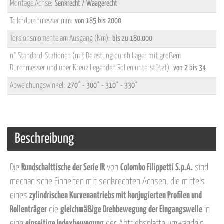
Montage Achse:
Senkrecht / Waagerecht
Tellerdurchmesser mm:
von 185 bis 2000
Torsionsmomente am Ausgang (Nm):
bis zu 180.000
n° Standard-Stationen (mit Belastung durch Lager mit großem
Durchmesser und über Kreuz liegenden Rollen unterstützt):
von 2 bis 34
Abweichungswinkel:
270° - 300° - 310° - 330°
Beschreibung
Die
Rundschalttische der Serie IR
von
Colombo Filippetti S.p.A.
sind
mechanische Einheiten mit senkrechten Achsen, die mittels
eines
zylindrischen Kurvenantriebs mit konjugierten Profilen und
Rollenträger
die
gleichmäßige Drehbewegung der Eingangswelle
in
eine
einseitige Indexbewegung
der Abtriebsplatte umwandeln.