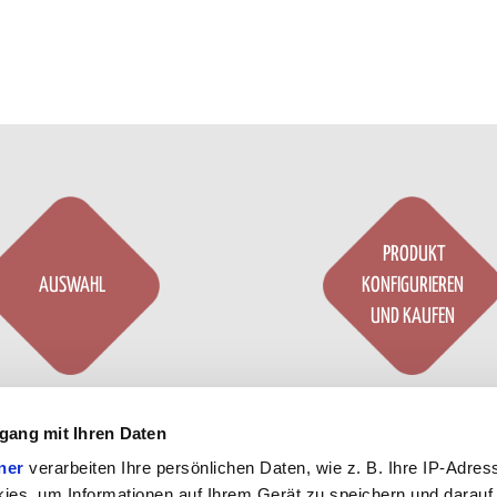
PRODUKT
AUSWAHL
KONFIGURIEREN
UND KAUFEN
guriere unsere Produkte
Customize our prod
gang mit Ihren Daten
echend Ihrer
Bedürfnisse
according to your
needs
ner
verarbeiten Ihre persönlichen Daten, wie z. B. Ihre IP-Adress
unserem Konfigurator
.
our configurator
.
ies, um Informationen auf Ihrem Gerät zu speichern und darauf