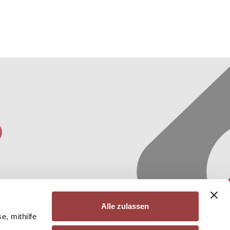
ucts
 using
Alle zulassen
e, mithilfe