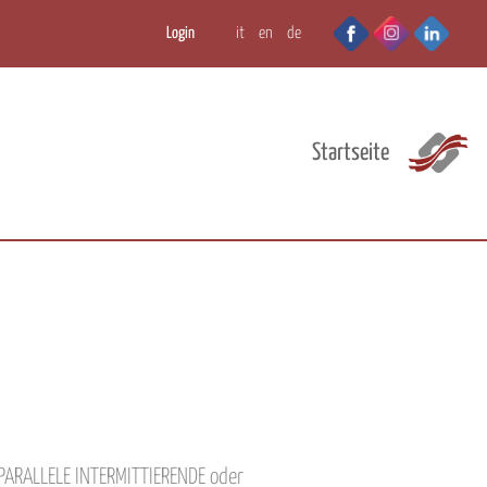
Login
it
en
de
Startseite
PARALLELE INTERMITTIERENDE oder