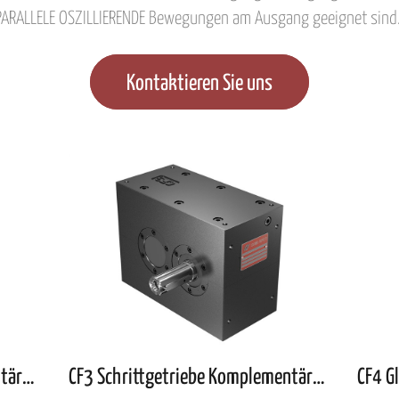
PARALLELE OSZILLIERENDE Bewegungen am Ausgang geeignet sind.
Kontaktieren Sie uns
CF3 Pendelgetriebe Komplementärkurvengetriebe mit parallelen Wellen
CF3 Schrittgetriebe Komplementärkurvengetriebe mit parallelen
CF4 G