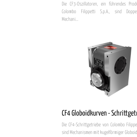
Die CF3-Oszillatoren, ein führendes Pro
Colombo Filippetti S.p.A., sind Doppe
Mechani...
CF4 Globoidkurven - Schrittget
Die CF4-Schrittgetriebe von Colombo Filippet
sind Mechanismen mit kugelförmiger Globoidk