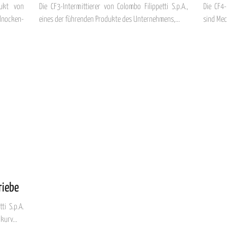
dukt von
Die CF3-Intermittierer von Colombo Filippetti S.p.A.,
Die CF4-
lnocken-
eines der führenden Produkte des Unternehmens,...
sind Mec
riebe
ti S.p.A.
urv...