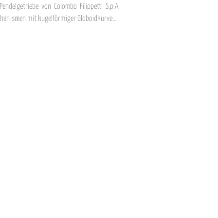
Pendelgetriebe von Colombo Filippetti S.p.A.
hanismen mit kugelförmiger Globoidkurve...