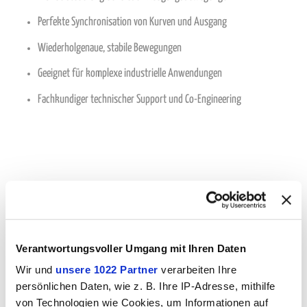
Perfekte Synchronisation von Kurven und Ausgang
Wiederholgenaue, stabile Bewegungen
Geeignet für komplexe industrielle Anwendungen
Fachkundiger technischer Support und Co-Engineering
Beschreibung
Unser
Nockenmechanismus mit intermittierenden und oszillierenden
Verantwortungsvoller Umgang mit Ihren Daten
Bewegungen
und
sieben Ausgangsbewegungen
wurde entwickelt,
Wir und
unsere 1022 Partner
verarbeiten Ihre
um
höchste Präzision, perfekte Synchronisation und langfristige
persönlichen Daten, wie z. B. Ihre IP-Adresse, mithilfe
Zuverlässigkeit
zu gewährleisten.
von Technologien wie Cookies, um Informationen auf