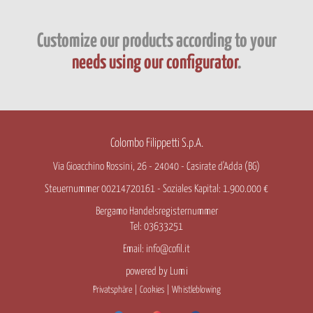
Customize our products according to your
needs using our configurator
.
Colombo Filippetti S.p.A.
Via Gioacchino Rossini, 26 - 24040 - Casirate d'Adda (BG)
Steuernummer 00214720161 - Soziales Kapital: 1.900.000 €
Bergamo Handelsregisternummer
Tel: 03633251
Email:
info@cofil.it
powered by
Lumi
Privatsphäre
|
Cookies
|
Whistleblowing